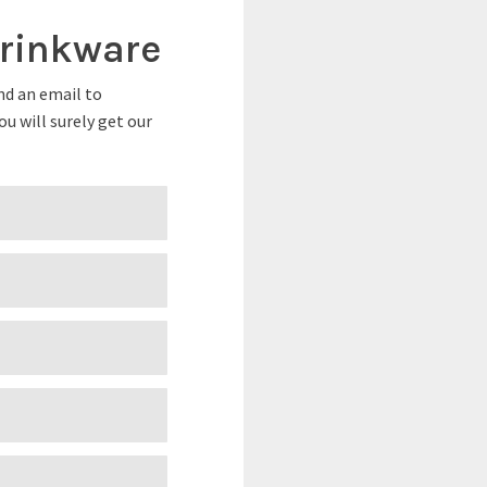
Drinkware
nd an email to
you will surely get our