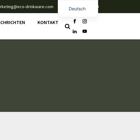
rketing@eco-drinkware.com
+86 135 6742 8830
Deutsch
English
CHRICHTEN
KONTAKT
Español
Português
Français