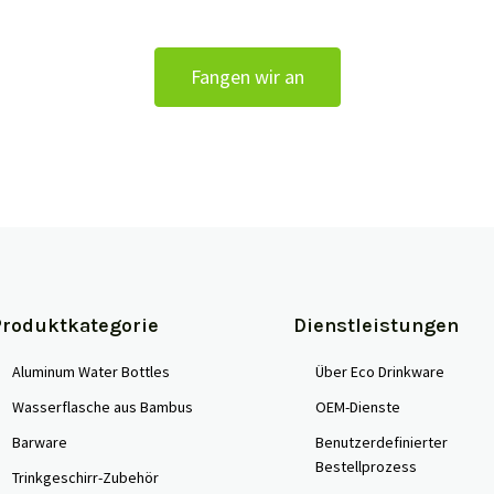
reativität, Innovation, OEM- und ODM-Dienstle
Fangen wir an
Produktkategorie
Dienstleistungen
Aluminum Water Bottles
Über Eco Drinkware
Wasserflasche aus Bambus
OEM-Dienste
Barware
Benutzerdefinierter
Bestellprozess
Trinkgeschirr-Zubehör