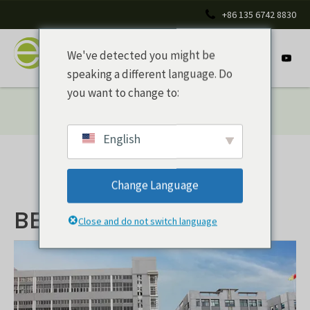
+86 135 6742 8830
We've detected you might be
speaking a different language. Do
you want to change to:
Inicio
/ Acerca de la vajilla ecológica
English
Change Language
BEBIDAS ECOLÓGICAS
Close and do not switch language