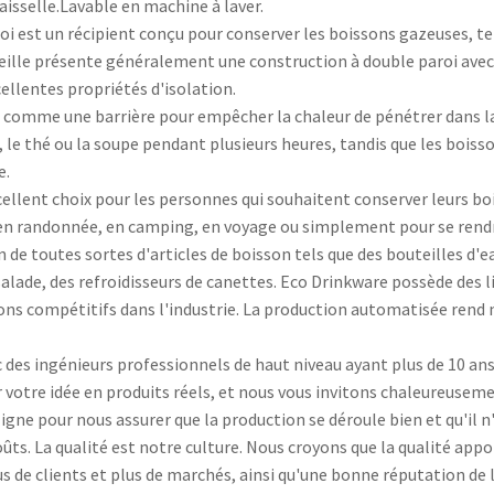
aisselle.Lavable en machine à laver.
i est un récipient conçu pour conserver les boissons gazeuses, tel
lle présente généralement une construction à double paroi avec u
xcellentes propriétés d'isolation.
it comme une barrière pour empêcher la chaleur de pénétrer dans l
le thé ou la soupe pendant plusieurs heures, tandis que les boisso
e.
ellent choix pour les personnes qui souhaitent conserver leurs 
 en randonnée, en camping, en voyage ou simplement pour se rendre
n de toutes sortes d'articles de boisson tels que des bouteilles d'e
 salade, des refroidisseurs de canettes. Eco Drinkware possède des
stons compétitifs dans l'industrie. La production automatisée rend
 des ingénieurs professionnels de haut niveau ayant plus de 10 ans 
er votre idée en produits réels, et nous vous invitons chaleureusem
gne pour nous assurer que la production se déroule bien et qu'il n'y 
ûts. La qualité est notre culture. Nous croyons que la qualité appor
 de clients et plus de marchés, ainsi qu'une bonne réputation de l