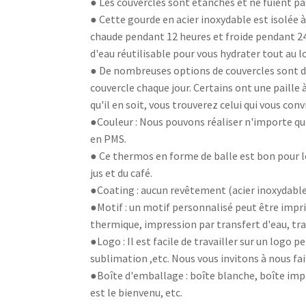
● Les couvercles sont étanches et ne fuient pas
● Cette gourde en acier inoxydable est isolée à
chaude pendant 12 heures et froide pendant 24 h
d'eau réutilisable pour vous hydrater tout au l
● De nombreuses options de couvercles sont disp
couvercle chaque jour. Certains ont une paille 
qu'il en soit, vous trouverez celui qui vous conv
●Couleur : Nous pouvons réaliser n'importe que
en PMS.
● Ce thermos en forme de balle est bon pour les
jus et du café.
●Coating : aucun revêtement (acier inoxydable
●Motif : un motif personnalisé peut être impri
thermique, impression par transfert d'eau, tra
●Logo : Il est facile de travailler sur un logo
sublimation ,etc. Nous vous invitons à nous fa
●Boîte d'emballage : boîte blanche, boîte imp
est le bienvenu, etc.