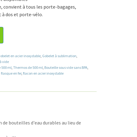
e, convient à tous les porte-bagages,
 à dos et porte-vélo.
obelet en acier inoxydable
,
Gobelet à sublimation
,
à vide
e 500 ml
,
Thermos de 500 ml
,
Bouteille sous vide sans BPA
,
,
flasque en fer
,
flacon en acier inoxydable
 de bouteilles d'eau durables au lieu de