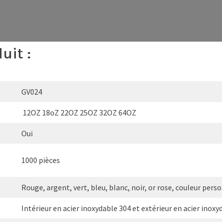
uit :
GV024
12OZ 18oZ 22OZ 25OZ 32OZ 64OZ
Oui
1000 pièces
Rouge, argent, vert, bleu, blanc, noir, or rose, couleur per
Intérieur en acier inoxydable 304 et extérieur en acier inoxy