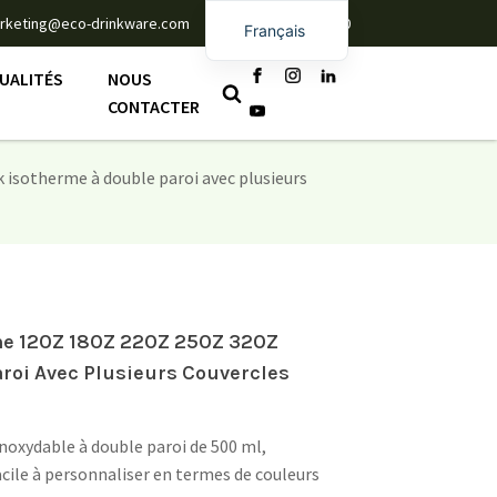
rketing@eco-drinkware.com
+86 135 6742 8830
Français
English
UALITÉS
NOUS
Español
CONTACTER
Deutsch
isotherme à double paroi avec plusieurs
Português
e 12OZ 18OZ 22OZ 25OZ 32OZ
aroi Avec Plusieurs Couvercles
inoxydable à double paroi de 500 ml,
cile à personnaliser en termes de couleurs