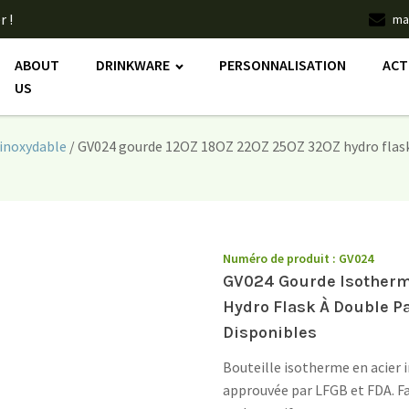
r !
ma
ABOUT
DRINKWARE
PERSONNALISATION
ACT
US
 inoxydable
/ GV024 gourde 12OZ 18OZ 22OZ 25OZ 32OZ hydro flask 
Numéro de produit :
GV024
GV024 Gourde Isotherm
Hydro Flask À Double P
Disponibles
Bouteille isotherme en acier 
approuvée par LFGB et FDA. Fa