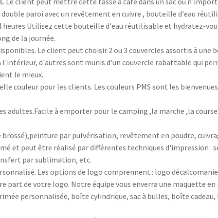
. Le client peut mettre cette tasse à café dans un sac ou n'importe
 double paroi avec un revêtement en cuivre , bouteille d'eau réutili
eures.Utilisez cette bouteille d'eau réutilisable et hydratez-vous
ong de la journée.
onibles. Le client peut choisir 2 ou 3 couvercles assortis à une bo
à l'intérieur, d'autres sont munis d'un couvercle rabattable qui p
ient le mieux.
lle couleur pour les clients. Les couleurs PMS sont les bienvenues.
 adultes.Facile à emporter pour le camping ,la marche ,la course et
 brossé),peinture par pulvérisation, revêtement en poudre, cuivrag
mé et peut être réalisé par différentes techniques d'impression : 
nsfert par sublimation, etc.
 personnalisé. Les options de logo comprennent : logo décalcomanie 
ire part de votre logo. Notre équipe vous enverra une maquette en 
rimée personnalisée, boîte cylindrique, sac à bulles, boîte cadea