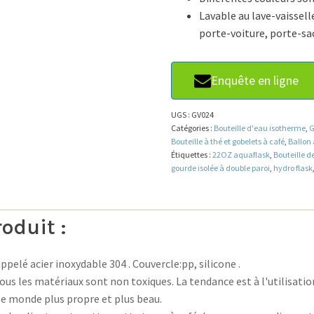
Lavable au lave-vaissell
porte-voiture, porte-sac
Enquête en ligne
UGS :
GV024
Catégories :
Bouteille d'eau isotherme
,
G
Bouteille à thé et gobelets à café
,
Ballon 
Étiquettes :
22OZ aquaflask
,
Bouteille d
gourde isolée à double paroi
,
hydro flask
oduit :
pelé acier inoxydable 304 . Couvercle:pp, silicone .
us les matériaux sont non toxiques. La tendance est à l'utilisation
 le monde plus propre et plus beau.