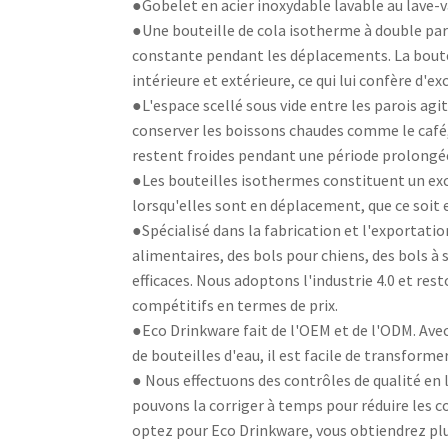
●Gobelet en acier inoxydable lavable au lave-v
●Une bouteille de cola isotherme à double paro
constante pendant les déplacements. La boutei
intérieure et extérieure, ce qui lui confère d'e
●L'espace scellé sous vide entre les parois ag
conserver les boissons chaudes comme le café, 
restent froides pendant une période prolongé
●Les bouteilles isothermes constituent un exc
lorsqu'elles sont en déplacement, que ce soit
●Spécialisé dans la fabrication et l'exportatio
alimentaires, des bols pour chiens, des bols à
efficaces. Nous adoptons l'industrie 4.0 et re
compétitifs en termes de prix.
●Eco Drinkware fait de l'OEM et de l'ODM. Avec
de bouteilles d'eau, il est facile de transform
● Nous effectuons des contrôles de qualité en li
pouvons la corriger à temps pour réduire les co
optez pour Eco Drinkware, vous obtiendrez plus