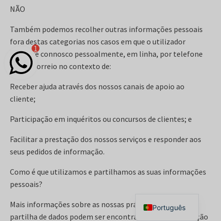
NÃO
Também podemos recolher outras informações pessoais
fora destas categorias nos casos em que o utilizador
1
interage connosco pessoalmente, em linha, por telefone
ou por correio no contexto de:
Receber ajuda através dos nossos canais de apoio ao
cliente;
Participação em inquéritos ou concursos de clientes; e
Facilitar a prestação dos nossos serviços e responder aos
Français
seus pedidos de informação.
Deutsch
Como é que utilizamos e partilhamos as suas informações
Español
pessoais?
English
Mais informações sobre as nossas práticas de recolha e
Português
partilha de dados podem ser encontradas nesta declaração