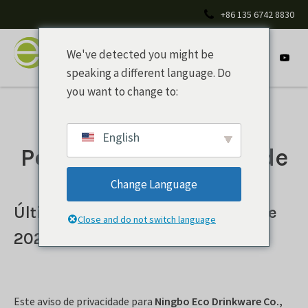
+86 135 6742 8830
We've detected you might be
speaking a different language. Do
you want to change to:
English
Política de privacidade
Change Language
Última atualização: 03 de julho de
Close and do not switch language
2022
Este aviso de privacidade para
Ningbo Eco Drinkware Co.,