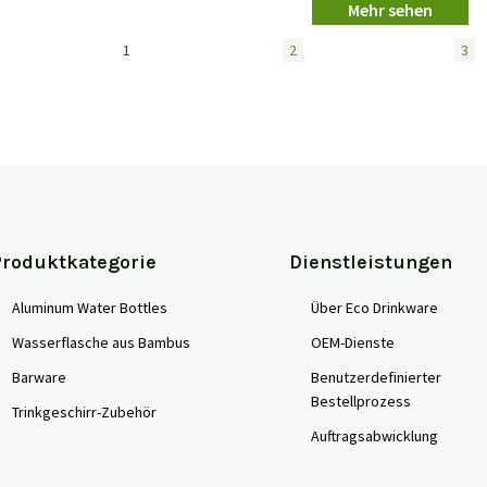
Mehr sehen
1
2
3
Produktkategorie
Dienstleistungen
Aluminum Water Bottles
Über Eco Drinkware
Wasserflasche aus Bambus
OEM-Dienste
Barware
Benutzerdefinierter
Bestellprozess
Trinkgeschirr-Zubehör
Auftragsabwicklung