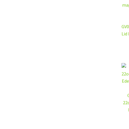
GV0
Lid
G
22