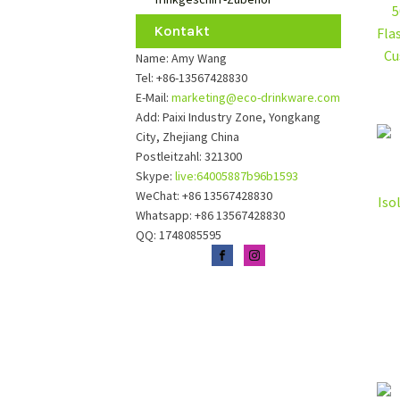
5
Kontakt
Fla
Cu
Name: Amy Wang
Tel: +86-13567428830
E-Mail:
marketing@eco-drinkware.com
Add: Paixi Industry Zone, Yongkang
City, Zhejiang China
Postleitzahl: 321300
Skype:
live:64005887b96b1593
WeChat: +86 13567428830
Iso
Whatsapp: +86 13567428830
QQ: 1748085595