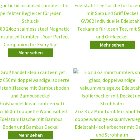
GV082 Individuelle Edelstah
83 24oz stainless steel Magnetic
Teekanne für losen Tee, mit 
 Insulated Tumbler – Your Perfect
und Griffdeckel
Companion for Every Sip!
Mehr sehen
Mehr sehen
roßhandel klean canteen yeti
oz 650ml doppelte Wand isoliert
2 oz 3 oz Mini Tumblers Shot G
Edelstahlflasche mit Bambus
doppelwandige vakuumversieg
Boden und Bambus Deckel
Edelstahl-Isolierbecher mit D
und Strohhalm
Mehr sehen