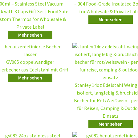
00ml – Stainless Steel Vacuum
– 304 Food-Grade Insulated Bo
sk with 3 Cups Gift Set | Food Safe
for Wholesale & Private Lab
stom Thermos for Wholesale &
Mehr sehen
Private Label
Mehr sehen
GV085 doppelwandiger
lierbecher aus Edelstahl mit Griff
Mehr sehen
Stanley 14oz Edelstahl Weingl
isoliert, langlebig & bruchsi
Becher für Rot/Weißwein - pe
für Reisen, Camping & Outdo
Einsatz
Mehr sehen