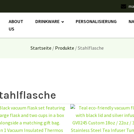
ma
ABOUT
DRINKWARE
PERSONALISIERUNG
NA
US
Startseite
/
Produkte
/ Stahlflasche
tahlflasche
GV0245 Custom 18oz / 22oz / 
In 1 Vacuum Insulated Thermos
Stainless Steel Tea Infuser Tu