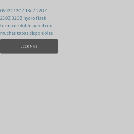
GV024 12OZ 18oZ 22OZ
25OZ 32OZ hydro flask
termo de doble pared con
muchas tapas disponibles
LEER MÁS