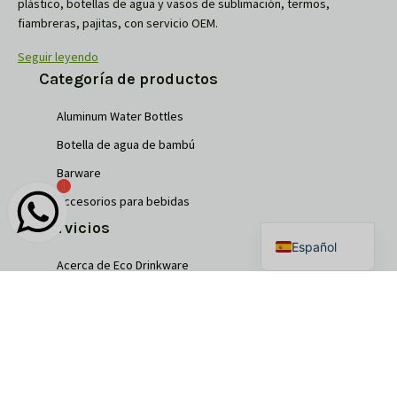
plástico, botellas de agua y vasos de sublimación, termos,
fiambreras, pajitas, con servicio OEM.
Seguir leyendo
Categoría de productos
Aluminum Water Bottles
Français
Botella de agua de bambú
Português
Barware
Deutsch
Accesorios para bebidas
English
Servicios
Español
Acerca de Eco Drinkware
Servicios OEM
Proceso de pedido personalizado
Tramitación de pedidos
CONTACTO