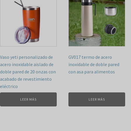
Vaso yeti personalizado de
GV017 termo de acero
acero inoxidable aislado de
inoxidable de doble pared
doble pared de 20 onzas con
con asa para alimentos
acabado de revestimiento
eléctrico
LEER MÁS
LEER MÁS