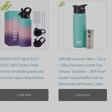
GV024 12OZ 18oZ 22OZ
GV0245 Custom 18oz / 22oz
25OZ 32OZ hydro flask
/ 32oz Stainless Steel Tea
termo de doble pared con
Infuser Tumbler – 304 Food-
muchas tapas disponibles
Grade Insulated Bottle for
Wholesale & Private Label
LEER MÁS
LEER MÁS