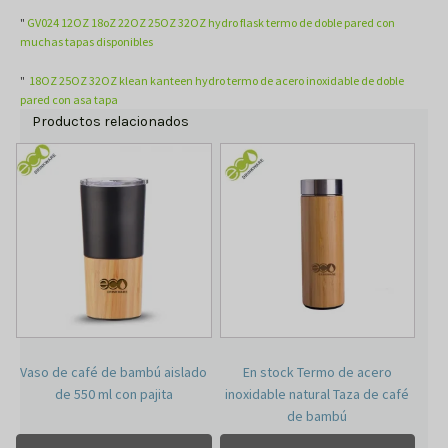
"
GV024 12OZ 18oZ 22OZ 25OZ 32OZ hydro flask termo de doble pared con
muchas tapas disponibles
"
18OZ 25OZ 32OZ klean kanteen hydro termo de acero inoxidable de doble
pared con asa tapa
Productos relacionados
Vaso de café de bambú aislado
En stock Termo de acero
de 550 ml con pajita
inoxidable natural Taza de café
de bambú