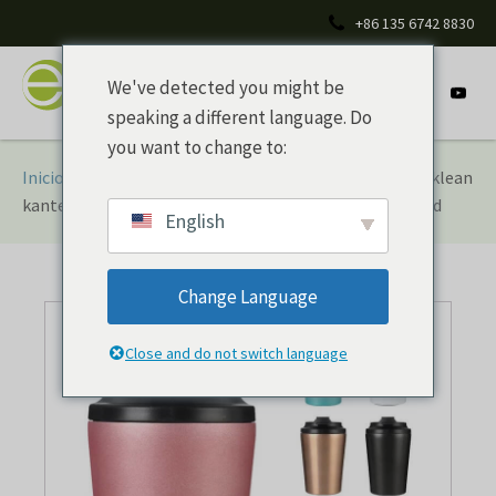
+86 135 6742 8830
We've detected you might be
speaking a different language. Do
you want to change to:
Inicio
/
Vasos y tazas
/
Vaso de acero inoxidable
/ 12OZ klean
kanteen taza de café de acero inoxidable de doble pared
English
Change Language
Close and do not switch language