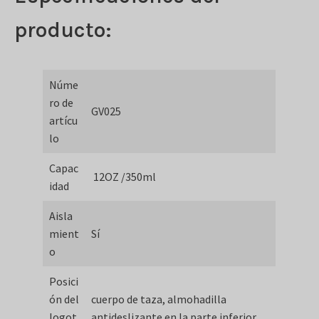
producto:
Núme
ro de
GV025
artícu
lo
Capac
12OZ /350ml
idad
Aisla
mient
Sí
o
Posici
ón del
cuerpo de taza, almohadilla
logot
antideslizante en la parte inferior