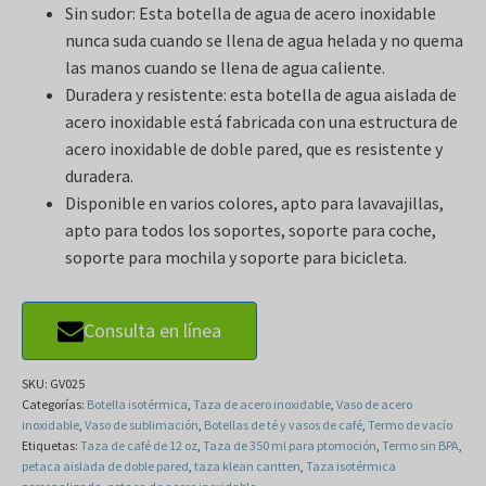
Sin sudor: Esta botella de agua de acero inoxidable
nunca suda cuando se llena de agua helada y no quema
las manos cuando se llena de agua caliente.
Duradera y resistente: esta botella de agua aislada de
acero inoxidable está fabricada con una estructura de
acero inoxidable de doble pared, que es resistente y
duradera.
Disponible en varios colores, apto para lavavajillas,
apto para todos los soportes, soporte para coche,
soporte para mochila y soporte para bicicleta.
Consulta en línea
SKU:
GV025
Categorías:
Botella isotérmica
,
Taza de acero inoxidable
,
Vaso de acero
inoxidable
,
Vaso de sublimación
,
Botellas de té y vasos de café
,
Termo de vacío
Etiquetas:
Taza de café de 12 oz
,
Taza de 350 ml para ptomoción
,
Termo sin BPA
,
petaca aislada de doble pared
,
taza klean cantten
,
Taza isotérmica