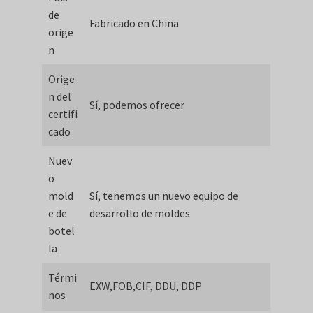
de
Fabricado en China
orige
n
Orige
n del
Sí, podemos ofrecer
certifi
cado
Nuev
o
mold
Sí, tenemos un nuevo equipo de
e de
desarrollo de moldes
botel
la
Térmi
EXW,FOB,CIF, DDU, DDP
nos