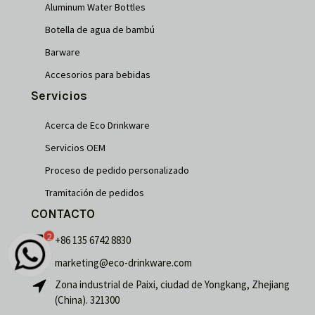
Aluminum Water Bottles
Botella de agua de bambú
Barware
Accesorios para bebidas
Servicios
Acerca de Eco Drinkware
Servicios OEM
Proceso de pedido personalizado
Tramitación de pedidos
CONTACTO
2
+86 135 6742 8830
marketing@eco-drinkware.com
Français
Zona industrial de Paixi, ciudad de Yongkang, Zhejiang
(China). 321300
Português