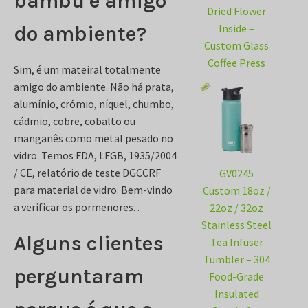
bambu é amigo
Dried Flower
do ambiente?
Inside –
Custom Glass
Coffee Press
Sim, é um mateiral totalmente
amigo do ambiente. Não há prata,
alumínio, crómio, níquel, chumbo,
cádmio, cobre, cobalto ou
manganês como metal pesado no
vidro. Temos FDA, LFGB, 1935/2004
/ CE, relatório de teste DGCCRF
GV0245
para material de vidro. Bem-vindo
Custom 18oz /
a verificar os pormenores. .
22oz / 32oz
Stainless Steel
Alguns clientes
Tea Infuser
Tumbler – 304
perguntaram
Food-Grade
Insulated