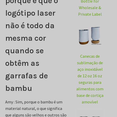
porque é que o
Bottle for
Wholesale &
logótipo laser
Private Label
não é todo da
mesma cor
quando se
Canecas de
obtêm as
sublimação de
aço inoxidável
garrafas de
de 12 oz 16 oz
seguras para
bambu
alimentos com
base de cortiça
Amy : Sim, porque o bambu é um
amovível
material natural, o que significa
que alguns são velhos e outros são