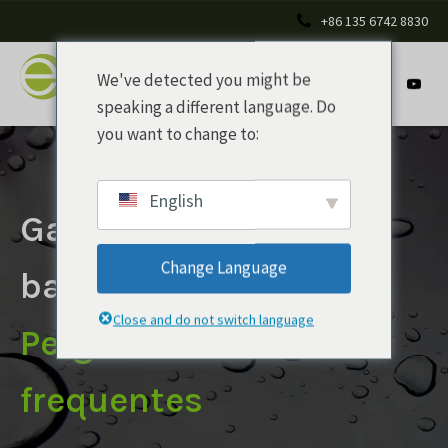
+86 135 6742 8830
We've detected you might be
speaking a different language. Do
you want to change to:
English
Garrafa de água de
Change Language
bambu
Close and do not switch language
Perguntas mais
frequentes