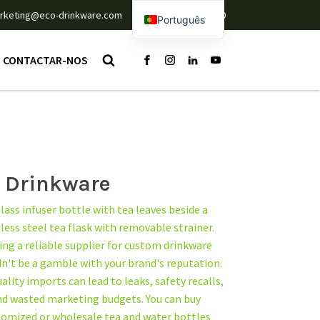
rketing@eco-drinkware.com
+86 135 6742 8830
Português
English
CONTACTAR-NOS
Español
Deutsch
Français
o Drinkware
ing a reliable supplier for custom drinkware
n't be a gamble with your brand's reputation.
lity imports can lead to leaks, safety recalls,
d wasted marketing budgets. You can buy
tomized or wholesale tea and water bottles