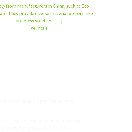
tly from manufacturers in China, such as Eco
re. They provide diverse material options like
stainless steel and […]
Ver mais
há, copos de café e garrafas de água
o está seguro em nós, o seu negócio está
aparecem em nossa vida. É por isso que