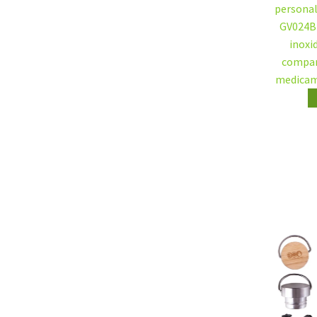
GV0245 Custom 18oz / 22oz / 32oz
Stainless Steel Tea Infuser Tumbler –