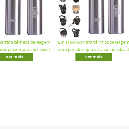
1 Máquina de chá Handy Brew
a Glass Máquina de chá com
GT010 gotejador de fundo Plá
tejador Bottom Dispensing
Handy Brew Loose Leaf Perfec
Teapot-13oz clear
Steeper máquina de chá Bo
Ver mais
Dispensing
Ver mais