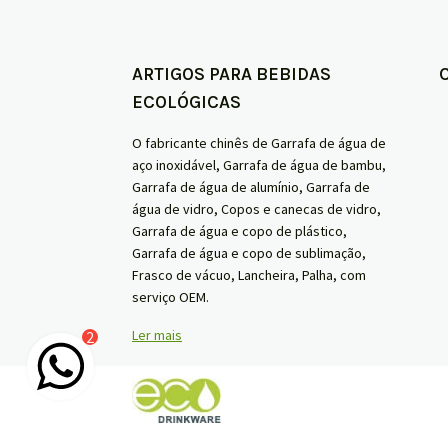
Copo yeti personalizado de 20 oz de
Whol
parede dupla em aço inoxidável com
650
acabamento revestido a tinta
isola
ARTIGOS PARA BEBIDAS
Ver mais
ECOLÓGICAS
O fabricante chinês de Garrafa de água de
aço inoxidável, Garrafa de água de bambu,
Garrafa de água de alumínio, Garrafa de
água de vidro, Copos e canecas de vidro,
Garrafa de água e copo de plástico,
Garrafa de água e copo de sublimação,
Frasco de vácuo, Lancheira, Palha, com
serviço OEM.
2
Ler mais