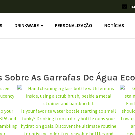
ma
S
DRINKWARE
PERSONALIZAÇÃO
NOTÍCIAS
 Sobre As Garrafas De Água Ec
Find
to your
Is your favorite water bottle starting to smell
should
 BPA and
funky? Drinking from a dirty bottle ruins your
Low-qua
 gambling
hydration goals. Discover the ultimate routine
an
ner
for pristine, odor-free reusable bottles and
cus