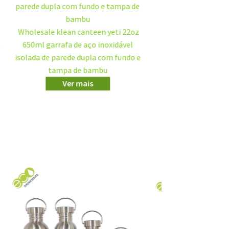
500ml 380ml 330ml
de bambu Premium
de parede tripla,
coa
Ver 
Caneca de viagem
inoxidável com peg
GV024B Balão t
de salpicos, canec