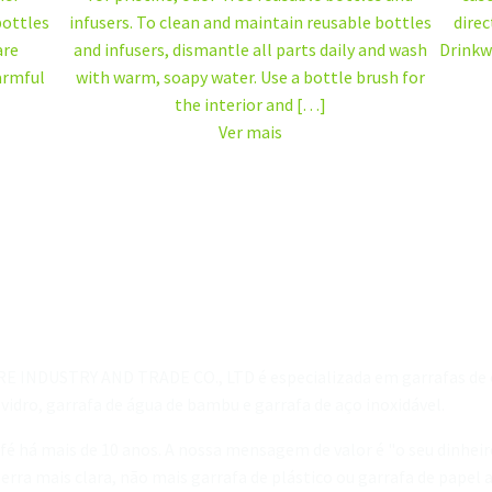
bottles
infusers. To clean and maintain reusable bottles
direc
are
and infusers, dismantle all parts daily and wash
Drinkwa
harmful
with warm, soapy water. Use a bottle brush for
the interior and […]
Ver mais
RE INDUSTRY AND TRADE CO., LTD é especializada em garrafas de c
 vidro, garrafa de água de bambu e garrafa de aço inoxidável.
é há mais de 10 anos. A nossa mensagem de valor é "o seu dinheir
rra mais clara, não mais garrafa de plástico ou garrafa de papel 