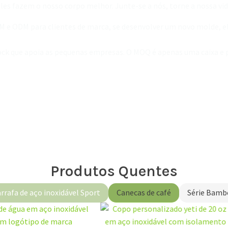
es fazem o nosso corpo melhor. Junte-se a nós, torne a nossa vi
EM e ODM para clientes de marca, se desenvolver um novo molde, e
stock que apoia as pequenas empresas. O MOQ é apenas uma caixa
Produtos Quentes
rrafa de aço inoxidável Sport
Canecas de café
Série Bamb