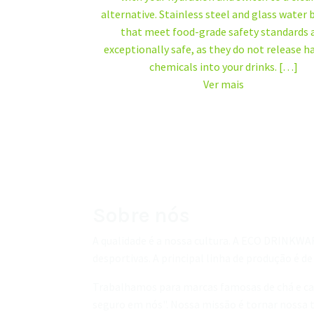
Ler
alternative. Stainless steel and glass water 
mais
that meet food-grade safety standards 
exceptionally safe, as they do not release 
chemicals into your drinks. […]
Ver mais
Sobre nós
A qualidade é a nossa cultura. A ECO DRINKWA
desportivas. A principal linha de produção é de
Trabalhamos para marcas famosas de chá e caf
seguro em nós". Nossa missão é tornar nossa te