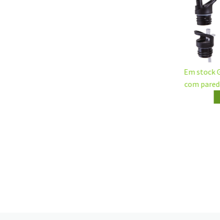
304 Food-Grade Insulated Bottle for
Wholesale & Private Label
Ver mais
GT01
Te
go