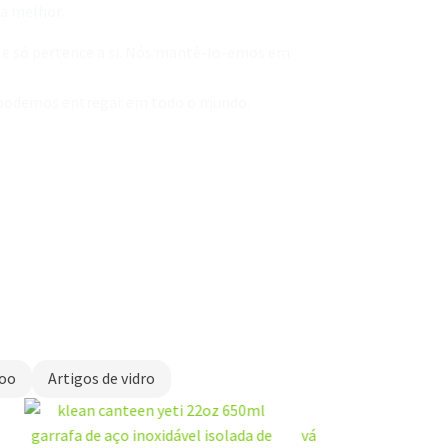
da melhor.
le só pertence a si. Nós mantê-lo-emos em
 e podemos entregar em todo o mundo.
oo
Artigos de vidro