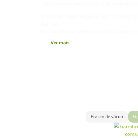
recomendamos vidro e série de bambu nture, el
O nosso principal negócio é fazer trabalho O
segredo.
E para os nossos artigos existentes, temos 
Ver mais
Frasco de vácuo
Ga