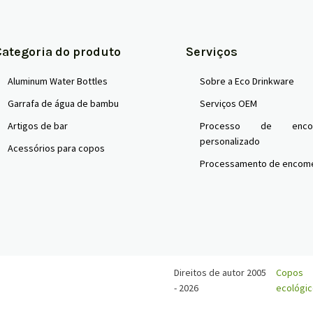
esale klean canteen yeti 22oz
Copos de shot de 2 oz 3 oz M
ml garrafa de aço inoxidável
Tumblers, copos isolados de
da de parede dupla com fundo e
inoxidável selados a vácuo de 
Categoria do produto
Serviços
tampa de bambu
dupla com tampa e palhin
Ver mais
Ver mais
Aluminum Water Bottles
Sobre a Eco Drinkware
Garrafa de água de bambu
Serviços OEM
Artigos de bar
Processo de enco
personalizado
Acessórios para copos
Processamento de encom
Direitos de autor 2005
Copos
-
2026
ecológi