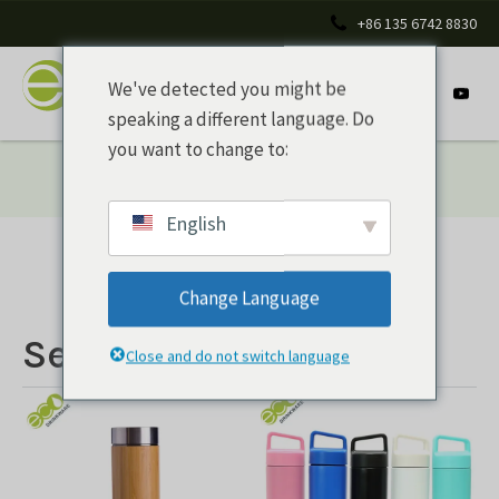
+86 135 6742 8830
We've detected you might be
speaking a different language. Do
you want to change to:
Inicio
/
Productos
/ Serie Bambú
English
Change Language
Serie Bambú
Close and do not switch language