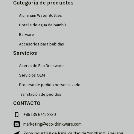
Categoría de productos
Aluminum Water Bottles
Botella de agua de bambú
Barware
Accesorios para bebidas
Servicios
Acerca de Eco Drinkware
Servicios OEM
Proceso de pedido personalizado
Tramitación de pedidos
CONTACTO
+86 135 6742 8830
marketing@eco-drinkware.com
Français
Zona industrial de Paixi, ciudad de Yongkang, Zhejiang