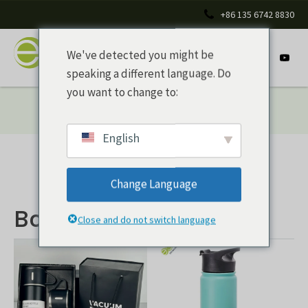
+86 135 6742 8830
We've detected you might be
speaking a different language. Do
you want to change to:
Inicio
/
Productos
/ Botella de acero
English
Change Language
Botella de acero
Close and do not switch language