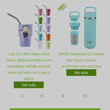
2 oz 3 oz Mini Vasos Shot
GV030 Custom16 OZ David's
Glass, doble pared de acero
tea frasco infusor
inoxidable sellado al vacío
isotérmico con asa tapa
vasos aislados con tapa y
Ver más
pajita
Ver más
1
2
3
>>