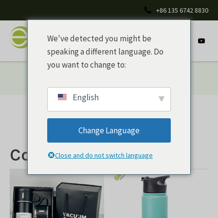
+86 135 6742 8830
We've detected you might be
speaking a different language. Do
you want to change to:
Inicio
/
Productos
/ Copa tachonada
English
Change Language
Copa con tachuelas
Close and do not switch language