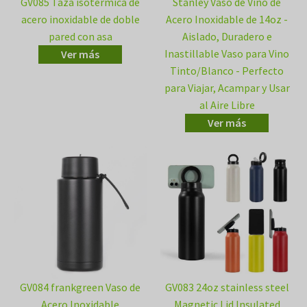
GV085 Taza isotérmica de
Stanley Vaso de Vino de
acero inoxidable de doble
Acero Inoxidable de 14oz -
pared con asa
Aislado, Duradero e
Inastillable Vaso para Vino
Ver más
Tinto/Blanco - Perfecto
para Viajar, Acampar y Usar
al Aire Libre
Ver más
GV084 frankgreen Vaso de
GV083 24oz stainless steel
Acero Inoxidable
Magnetic Lid Insulated